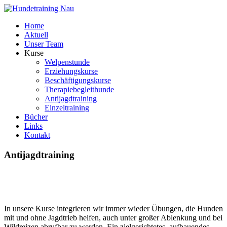
Home
Aktuell
Unser Team
Kurse
Welpenstunde
Erziehungskurse
Beschäftigungskurse
Therapiebegleithunde
Antijagdtraining
Einzeltraining
Bücher
Links
Kontakt
Antijagdtraining
In unsere Kurse integrieren wir immer wieder Übungen, die Hunden
mit und ohne Jagdtrieb helfen, auch unter großer Ablenkung und bei
Wildreizen abrufbar zu werden. Ein zielgerichtetes, aufbauendes